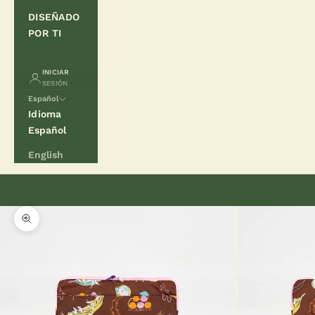
DISEÑADO
POR TI
INICIAR
SESIÓN
Español
Idioma
Español
English
Cesta
La cesta está vacía
Zoom