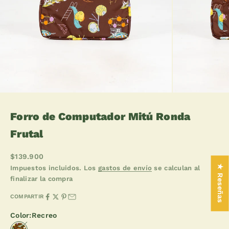
Forro de Computador Mitú Ronda
Frutal
Precio de oferta
$139.900
★ Reseñas
Impuestos incluidos. Los
gastos de envío
se calculan al
finalizar la compra
COMPARTIR
Color:
Recreo